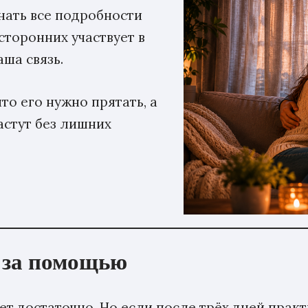
нать все подробности
торонних участвует в
ша связь.
то его нужно прятать, а
астут без лишних
я за помощью
т достаточно. Но если после трёх дней практ