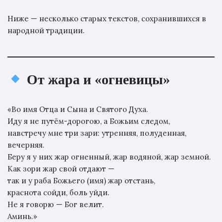
Ниже — несколько старых текстов, сохранившихся в
народной традиции.
От жара и «огневицы»
«Во имя Отца и Сына и Святого Духа.
Иду я не путём-дорогою, а Божьим следом,
навстречу мне три зари: утренняя, полуденная,
вечерняя.
Беру я у них жар огненный, жар водяной, жар земной.
Как зори жар свой отдают —
так и у раба Божьего (имя) жар отстань,
краснота сойди, боль уйди.
Не я говорю — Бог велит.
Аминь.»