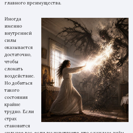
главного преимущества.
Иногда
именно
внутренней
силы
оказывается
достаточно,
чтобы
сломать
воздействие.
Но добиться
такого
состояния
крайне
трудно. Если
страх
становится
сильнее вас, если вы чувствуете, что с каждым днём